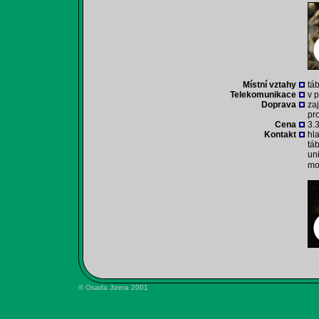
Místní vztahy
tá
Telekomunikace
v p
Doprava
za
pr
Cena
3.
Kontakt
hl
tá
un
mo
© Osada Jizera 2001