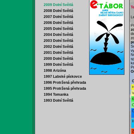
2009 Dolní Světlá
Te
2008 Dolní Světlá
2007 Dolní Světlá
Le
2006 Dolní Světlá
P
2005 Dolní Světlá
z
d
2004 Dolní Světlá
z
2003 Dolní Světlá
po
S
2002 Dolní Světlá
vy
2001 Dolní Světlá
N
2000 Dolní Světlá
sp
k
1999 Dolní Světlá
P
1998 Arizóna
O
1997 Labské pískovce
O
1996 Protržená přehrada
H
1995 Protržená přehrada
V
1994 Tomanka
K
1993 Dolní Světlá
O
O
I
Z