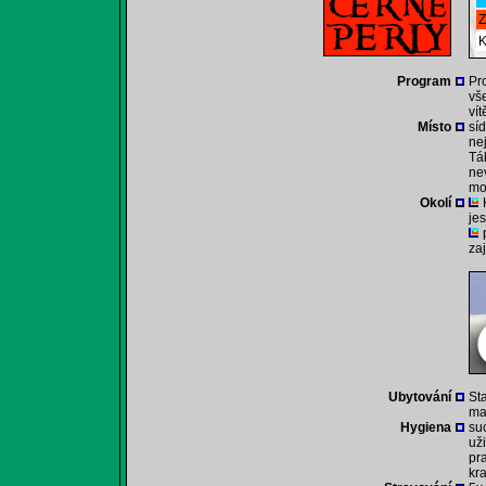
Z
K
Program
Pr
vš
vít
Místo
sí
ne
Tá
ne
mo
Okolí
je
za
Ubytování
St
ma
Hygiena
su
už
pr
kr