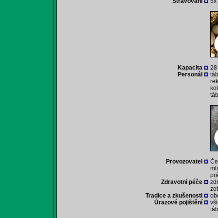
Stravování
5x
Kapacita
28 
Personál
tá
rek
ko
tá
Provozovatel
Če
ml
pr
Zdravotní péče
zd
zo
Tradice a zkušenosti
ob
Úrazové pojištění
vš
tá