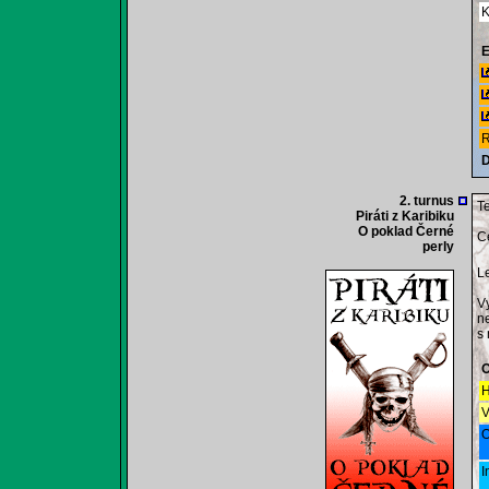
K
E
R
D
2. turnus
Te
Piráti z Karibiku
O poklad Černé
Ce
perly
Le
Vy
n
s 
O
H
V
O
I