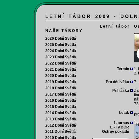
L E T N Í T Á B O R 2 0 0 9 - D O L N
L e t n í t á b o r
O s
N A Š E T Á B O R Y
2026 Dolní Světlá
2025 Dolní Světlá
2024 Dolní Světlá
2023 Dolní Světlá
2022 Dolní Světlá
Termín
1. 
2021 Dolní Světlá
2. 
2020 Dolní Světlá
2019 Dolní Světlá
Pro děti věku
7 –
2018 Dolní Světlá
Přihláška
Z 
2017 Dolní Světlá
lin
ná
2016 Dolní Světlá
72
2015 Dolní Světlá
Leták
2014 Dolní Světlá
pro
2013 Dolní Světlá
1. turnus
Te
2012 Dolní Světlá
E - TÁBOR
2011 Dolní Světlá
Ostrov pokladů
Mo
Ce
2010 Dolní Světlá