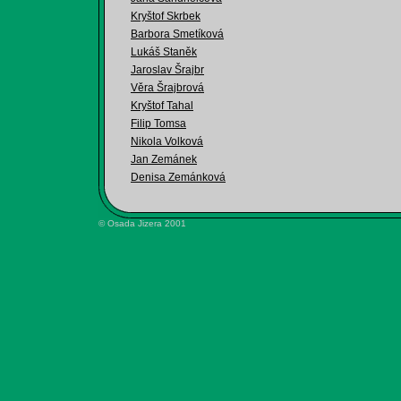
Kryštof Skrbek
Barbora Smetíková
Lukáš Staněk
Jaroslav Šrajbr
Věra Šrajbrová
Kryštof Tahal
Filip Tomsa
Nikola Volková
Jan Zemánek
Denisa Zemánková
© Osada Jizera 2001