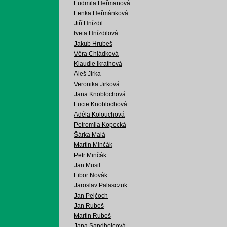
Ludmila Heřmanová
Lenka Heřmánková
Jiří Hnízdil
Iveta Hnízdilová
Jakub Hrubeš
Věra Chládková
Klaudie Ikrathová
Aleš Jirka
Veronika Jirková
Jana Knoblochová
Lucie Knoblochová
Adéla Kolouchová
Petromila Kopecká
Šárka Malá
Martin Minčák
Petr Minčák
Jan Musil
Libor Novák
Jaroslav Palasczuk
Jan Pejčoch
Jan Rubeš
Martin Rubeš
Jana Sandholcová