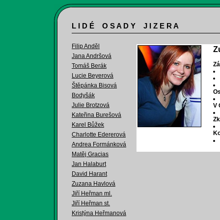
L I D É O S A D Y J I Z E R A
Filip Anděl
Z
Jana Andršová
Zá
Tomáš Berák
Lucie Beyerová
Štěpánka Bisová
Os
Bodyšák
Julie Brotzová
V 
Kateřina Burešová
Zk
Karel Bůžek
Ko
Charlotte Edererová
Andrea Formánková
Matěj Gracias
Jan Halaburt
David Harant
Zuzana Havlová
Jiří Heřman ml.
Jiří Heřman st.
Kristýna Heřmanová