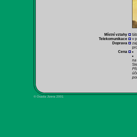
Místní vztahy
tá
Telekomunikace
v p
Doprava
za
pr
Cena
na
Sle
Př
úč
po
© Osada Jizera 2001