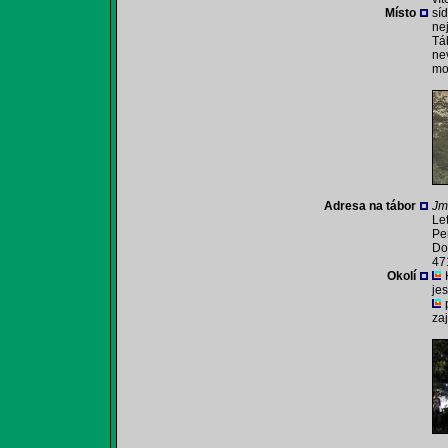
Místo
sí
ne
Tá
ne
mo
Adresa na tábor
Jm
Le
Pe
Do
47
Okolí
je
za