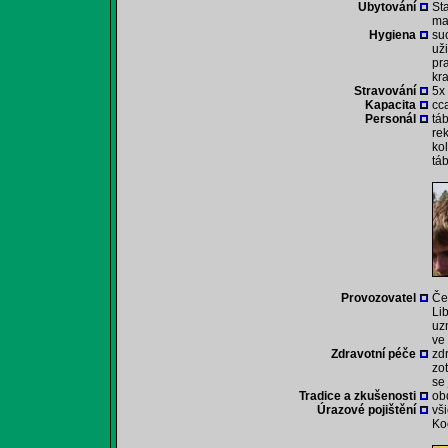
Ubytování
St
ma
Hygiena
su
už
pr
kr
Stravování
5x
Kapacita
cca
Personál
tá
rek
ko
tá
Provozovatel
Če
Li
uz
ve
Zdravotní péče
zd
zo
se
Tradice a zkušenosti
ob
Úrazové pojištění
vš
Ko