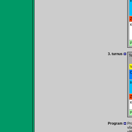
I
Z
K
P
3. turnus
Te
V
O
I
Z
K
P
Program
Pr
vš
vít