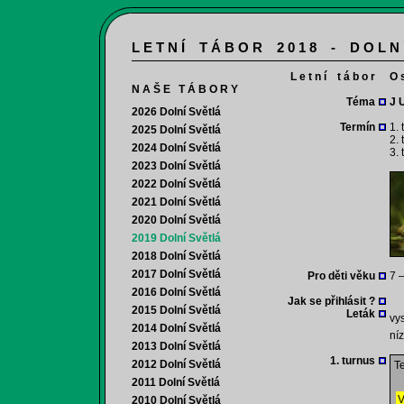
L E T N Í T Á B O R 2 0 1 8 - D O L N
L e t n í t á b o r
O s
N A Š E T Á B O R Y
Téma
J 
2026 Dolní Světlá
Termín
1. 
2025 Dolní Světlá
2. 
2024 Dolní Světlá
3. 
2023 Dolní Světlá
2022 Dolní Světlá
2021 Dolní Světlá
2020 Dolní Světlá
2019 Dolní Světlá
2018 Dolní Světlá
2017 Dolní Světlá
Pro děti věku
7 –
2016 Dolní Světlá
Jak se přihlásit ?
2015 Dolní Světlá
Leták
vys
2014 Dolní Světlá
níz
2013 Dolní Světlá
1. turnus
2012 Dolní Světlá
Te
2011 Dolní Světlá
V
2010 Dolní Světlá