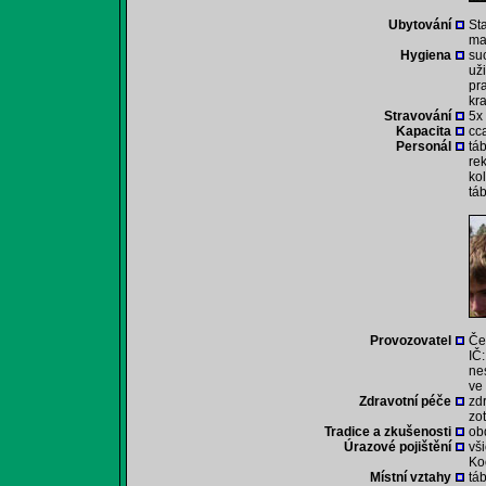
Ubytování
St
ma
Hygiena
su
už
pr
kr
Stravování
5x
Kapacita
cca
Personál
tá
rek
ko
tá
Provozovatel
Če
IČ
ne
ve
Zdravotní péče
zd
zo
Tradice a zkušenosti
ob
Úrazové pojištění
vš
Ko
Místní vztahy
tá