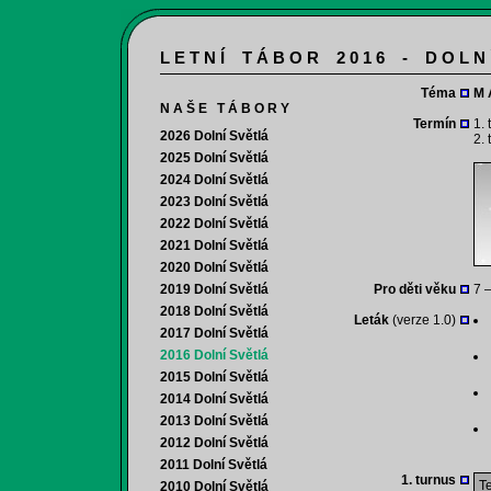
L E T N Í T Á B O R 2 0 1 6 - D O L N
Téma
M 
N A Š E T Á B O R Y
Termín
1. 
2026 Dolní Světlá
2. 
2025 Dolní Světlá
2024 Dolní Světlá
2023 Dolní Světlá
2022 Dolní Světlá
2021 Dolní Světlá
2020 Dolní Světlá
2019 Dolní Světlá
Pro děti věku
7 –
2018 Dolní Světlá
Leták
(verze 1.0)
2017 Dolní Světlá
2016 Dolní Světlá
2015 Dolní Světlá
2014 Dolní Světlá
2013 Dolní Světlá
2012 Dolní Světlá
2011 Dolní Světlá
1. turnus
Te
2010 Dolní Světlá