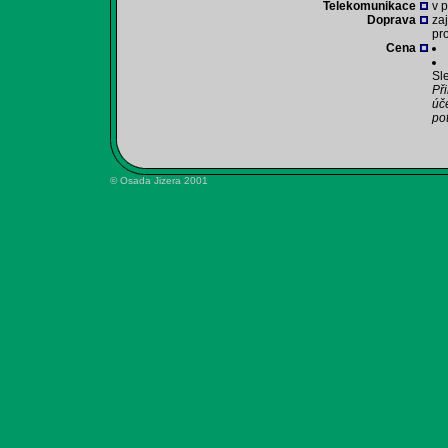
Telekomunikace
v p
Doprava
za
pr
Cena
Sle
Př
úč
po
© Osada Jizera 2001