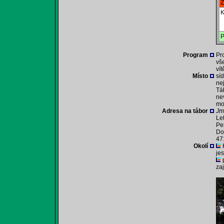
Z
K
P
Program
Pr
vš
vít
Místo
sí
ne
Tá
ne
mo
Adresa na tábor
Jm
Le
Pe
Do
47
Okolí
je
za