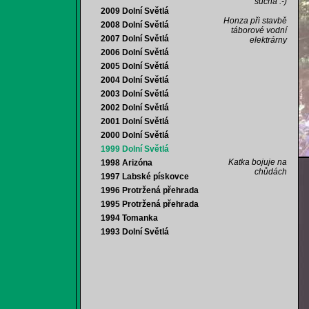
suchá :-)
2009 Dolní Světlá
Honza při stavbě
2008 Dolní Světlá
táborové vodní
2007 Dolní Světlá
elektrárny
2006 Dolní Světlá
2005 Dolní Světlá
2004 Dolní Světlá
2003 Dolní Světlá
2002 Dolní Světlá
2001 Dolní Světlá
2000 Dolní Světlá
1999 Dolní Světlá
Katka bojuje na
1998 Arizóna
chůdách
1997 Labské pískovce
1996 Protržená přehrada
1995 Protržená přehrada
1994 Tomanka
1993 Dolní Světlá