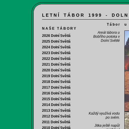
L E T N Í T Á B O R 1 9 9 9 - D O L N
T á b o r
u 
N A Š E T Á B O R Y
Areál tábora u
2026 Dolní Světlá
Bobřího potoka v
Dolní Světlé
2025 Dolní Světlá
2024 Dolní Světlá
2023 Dolní Světlá
2022 Dolní Světlá
2021 Dolní Světlá
2020 Dolní Světlá
2019 Dolní Světlá
2018 Dolní Světlá
2017 Dolní Světlá
2016 Dolní Světlá
2015 Dolní Světlá
2014 Dolní Světlá
2013 Dolní Světlá
Každý využívá vodu
2012 Dolní Světlá
po svém.
2011 Dolní Světlá
Jitka ještě napůl
2010 Dolní Světlá