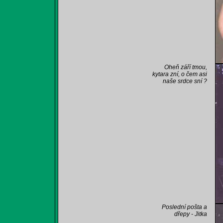
Oheň září tmou,
kytara zní, o čem asi
naše srdce sní ?
Poslední pošta a
dřepy - Jitka