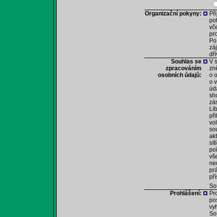
Organizační pokyny:
Při
po
vč
pr
Po
zá
dř
Souhlas se
V 
zpracováním
zn
osobních údajů:
o 
o 
úd
sh
zá
Li
při
vo
so
akt
sí
po
vš
ne
pr
př
So
Prohlášení:
Pr
po
vy
So