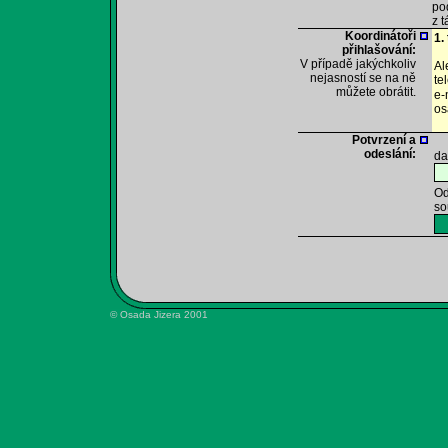
po
z 
Koordinátoři
1.
přihlašování:
V případě jakýchkoliv
Al
nejasností se na ně
te
můžete obrátit.
e-
os
Potvrzení a
odeslání:
da
Od
so
© Osada Jizera 2001