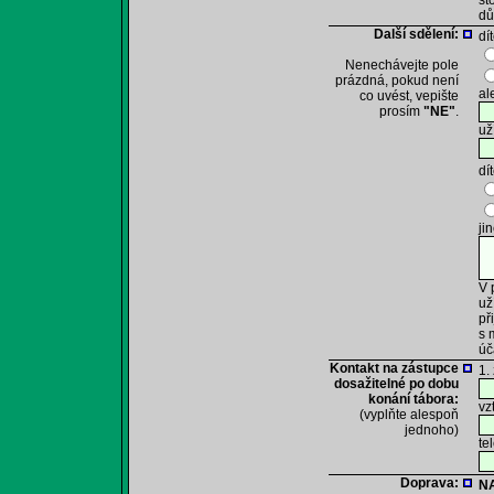
st
dů
Další sdělení:
dí
Nenechávejte pole
prázdná, pokud není
al
co uvést, vepište
prosím
"NE"
.
už
dí
ji
V 
už
př
s 
úč
Kontakt na zástupce
1.
dosažitelné po dobu
konání tábora:
vz
(vyplňte alespoň
jednoho)
te
Doprava:
N