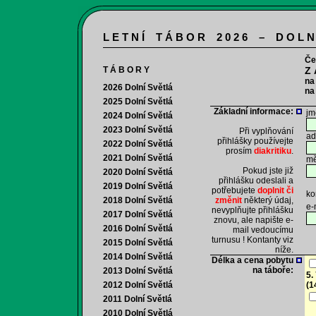
L E T N Í T Á B O R 2 0 2 6 – D O L N
Če
T Á B O R Y
Z 
na
2026 Dolní Světlá
na
2025 Dolní Světlá
Základní informace:
jm
2024 Dolní Světlá
2023 Dolní Světlá
Při vyplňování
ad
přihlášky používejte
2022 Dolní Světlá
prosím
diakritiku
.
2021 Dolní Světlá
mě
Pokud jste již
2020 Dolní Světlá
přihlášku odeslali a
2019 Dolní Světlá
potřebujete
doplnit či
ko
2018 Dolní Světlá
změnit
některý údaj,
e-
nevyplňujte přihlášku
2017 Dolní Světlá
znovu, ale napište e-
2016 Dolní Světlá
mail vedoucímu
turnusu ! Kontanty viz
2015 Dolní Světlá
níže.
2014 Dolní Světlá
Délka a cena pobytu
na táboře:
2013 Dolní Světlá
5.
2012 Dolní Světlá
(1
2011 Dolní Světlá
(p
2010 Dolní Světlá