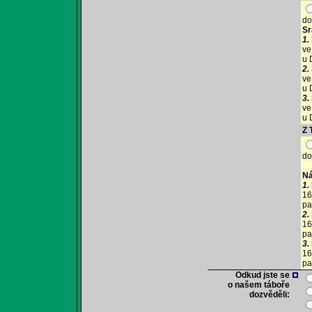
do
Sr
1.
ve
u 
2.
ve
u 
3.
ve
u 
Z
do
Ná
1.
16
pa
2.
16
pa
3.
16
pa
Odkud jste se
o našem táboře
dozvěděli: