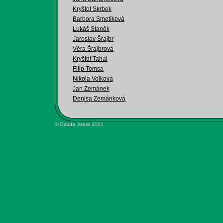
Kryštof Skrbek
Barbora Smetíková
Lukáš Staněk
Jaroslav Šrajbr
Věra Šrajbrová
Kryštof Tahal
Filip Tomsa
Nikola Volková
Jan Zemánek
Denisa Zemánková
© Osada Jizera 2001