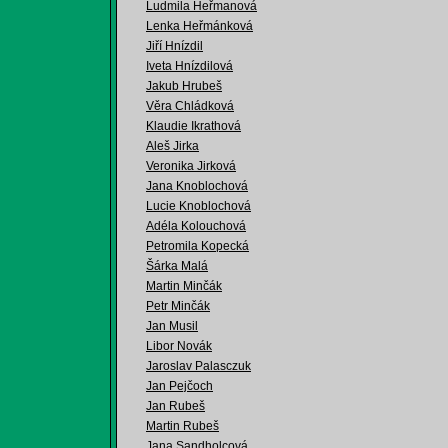
Ludmila Heřmanová
Lenka Heřmánková
Jiří Hnízdil
Iveta Hnízdilová
Jakub Hrubeš
Věra Chládková
Klaudie Ikrathová
Aleš Jirka
Veronika Jirková
Jana Knoblochová
Lucie Knoblochová
Adéla Kolouchová
Petromila Kopecká
Šárka Malá
Martin Minčák
Petr Minčák
Jan Musil
Libor Novák
Jaroslav Palasczuk
Jan Pejčoch
Jan Rubeš
Martin Rubeš
Jana Sandholcová