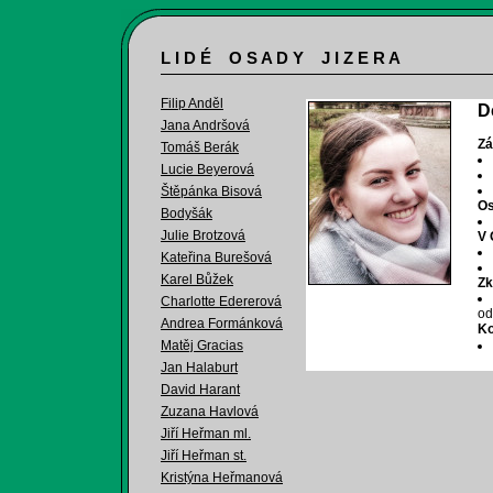
L I D É O S A D Y J I Z E R A
Filip Anděl
D
Jana Andršová
Zá
Tomáš Berák
Lucie Beyerová
Štěpánka Bisová
Os
Bodyšák
Julie Brotzová
V 
Kateřina Burešová
Karel Bůžek
Zk
Charlotte Edererová
od
Andrea Formánková
Ko
Matěj Gracias
Jan Halaburt
David Harant
Zuzana Havlová
Jiří Heřman ml.
Jiří Heřman st.
Kristýna Heřmanová