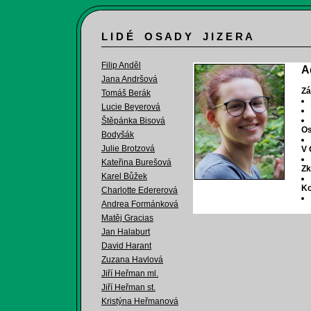
L I D É O S A D Y J I Z E R A
Filip Anděl
A
Jana Andršová
Zá
Tomáš Berák
Lucie Beyerová
Štěpánka Bisová
Os
Bodyšák
Julie Brotzová
V 
Kateřina Burešová
Zk
Karel Bůžek
Ko
Charlotte Edererová
Andrea Formánková
Matěj Gracias
Jan Halaburt
David Harant
Zuzana Havlová
Jiří Heřman ml.
Jiří Heřman st.
Kristýna Heřmanová