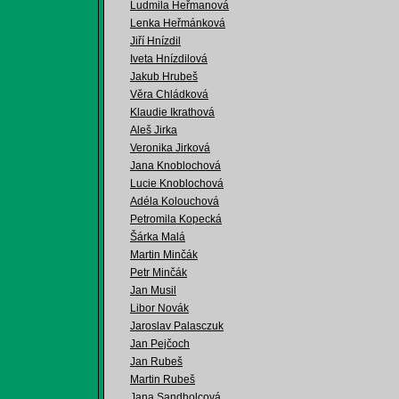
Ludmila Heřmanová
Lenka Heřmánková
Jiří Hnízdil
Iveta Hnízdilová
Jakub Hrubeš
Věra Chládková
Klaudie Ikrathová
Aleš Jirka
Veronika Jirková
Jana Knoblochová
Lucie Knoblochová
Adéla Kolouchová
Petromila Kopecká
Šárka Malá
Martin Minčák
Petr Minčák
Jan Musil
Libor Novák
Jaroslav Palasczuk
Jan Pejčoch
Jan Rubeš
Martin Rubeš
Jana Sandholcová