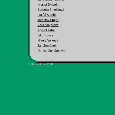
Kryštof Skrbek
Barbora Smetíková
Lukáš Staněk
Jaroslav Šrajbr
Věra Šrajbrová
Kryštof Tahal
Filip Tomsa
Nikola Volková
Jan Zemánek
Denisa Zemánková
© Osada Jizera 2001