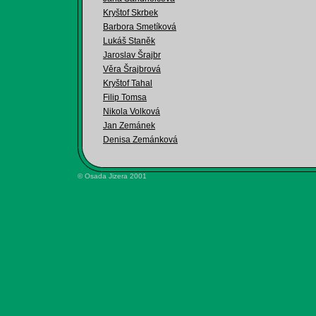
Kryštof Skrbek
Barbora Smetíková
Lukáš Staněk
Jaroslav Šrajbr
Věra Šrajbrová
Kryštof Tahal
Filip Tomsa
Nikola Volková
Jan Zemánek
Denisa Zemánková
© Osada Jizera 2001