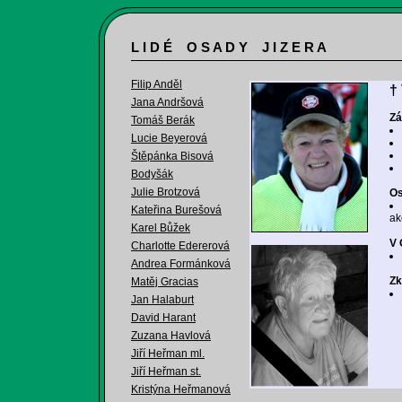
L I D É O S A D Y J I Z E R A
Filip Anděl
†
Jana Andršová
Zá
Tomáš Berák
Lucie Beyerová
Štěpánka Bisová
Bodyšák
Julie Brotzová
Os
Kateřina Burešová
ak
Karel Bůžek
V 
Charlotte Edererová
Andrea Formánková
Zk
Matěj Gracias
Jan Halaburt
David Harant
Zuzana Havlová
Jiří Heřman ml.
Jiří Heřman st.
Kristýna Heřmanová