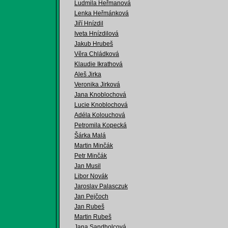
Ludmila Heřmanová
Lenka Heřmánková
Jiří Hnízdil
Iveta Hnízdilová
Jakub Hrubeš
Věra Chládková
Klaudie Ikrathová
Aleš Jirka
Veronika Jirková
Jana Knoblochová
Lucie Knoblochová
Adéla Kolouchová
Petromila Kopecká
Šárka Malá
Martin Minčák
Petr Minčák
Jan Musil
Libor Novák
Jaroslav Palasczuk
Jan Pejčoch
Jan Rubeš
Martin Rubeš
Jana Sandholcová