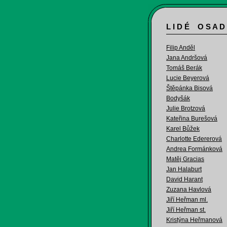
L I D É O S A D
Filip Anděl
Jana Andršová
Tomáš Berák
Lucie Beyerová
Štěpánka Bisová
Bodyšák
Julie Brotzová
Kateřina Burešová
Karel Bůžek
Charlotte Edererová
Andrea Formánková
Matěj Gracias
Jan Halaburt
David Harant
Zuzana Havlová
Jiří Heřman ml.
Jiří Heřman st.
Kristýna Heřmanová