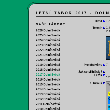
L E T N Í T Á B O R 2 0 1 7 - D O L N
Téma
T 
N A Š E T Á B O R Y
Termín
1. 
2026 Dolní Světlá
2. 
2025 Dolní Světlá
2024 Dolní Světlá
2023 Dolní Světlá
2022 Dolní Světlá
2021 Dolní Světlá
2020 Dolní Světlá
2019 Dolní Světlá
Pro děti věku
7 –
2018 Dolní Světlá
Jak se přihlásit ?
2017 Dolní Světlá
Leták
vys
2016 Dolní Světlá
1. turnus
2015 Dolní Světlá
Te
2014 Dolní Světlá
V
2013 Dolní Světlá
O
2012 Dolní Světlá
2011 Dolní Světlá
I
2010 Dolní Světlá