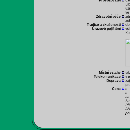
Provozovatel
Če
Li
uz
ve
Zdravotní péče
zd
zo
Tradice a zkušenosti
ob
Úrazové pojištění
vš
Ko
Místní vztahy
tá
Telekomunikace
v p
Doprava
za
pr
Cena
na
Sle
Př
úč
po