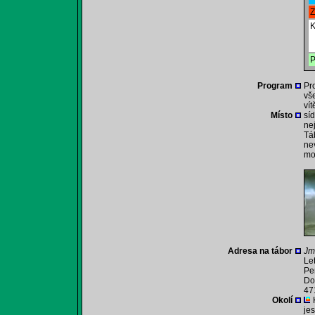
Z
K
P
Program
Pr
vš
vít
Místo
sí
ne
Tá
ne
mo
Adresa na tábor
Jm
Le
Pe
Do
47
Okolí
je