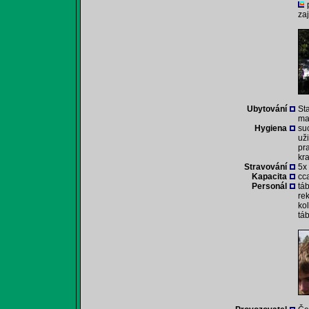
za
Ubytování
St
ma
Hygiena
su
už
pr
kr
Stravování
5x
Kapacita
cca
Personál
tá
rek
ko
tá