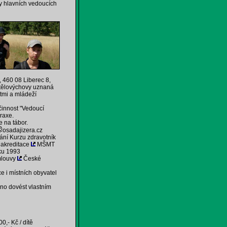
vy hlavních vedoucích
 460 08 Liberec 8,
 tělovýchovy uznaná
ětmi a mládeží
 činnost "Vedoucí
praxe.
e na tábor.
osadajizera.cz
ání Kurzu zdravotník
 akreditace
MŠMT
oku 1993
smlouvy
České
 i místních obyvatel
žno dovést vlastním
0,- Kč / dítě