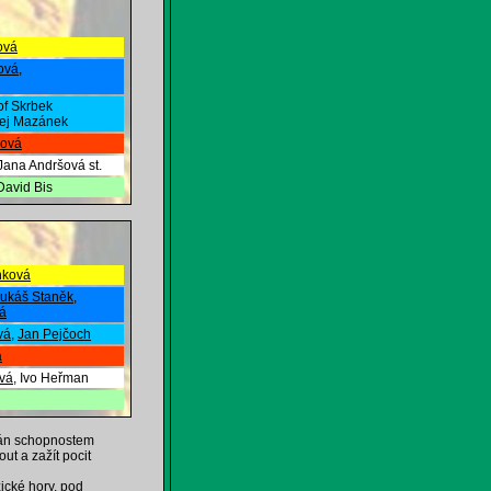
ová
ová
,
of Skrbek
řej Mazánek
ková
 Jana Andršová st.
David Bis
nková
ukáš Staněk
,
á
vá
,
Jan Pejčoch
á
vá
, Ivo Heřman
ován schopnostem
ut a zažít pocit
cké hory, pod