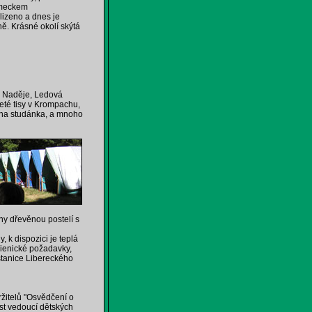
ěmeckem
lizeno a dnes je
ě. Krásné okolí skýtá
 Naděje, Ledová
leté tisy v Krompachu,
ina studánka, a mnoho
ny dřevěnou postelí s
 k dispozici je teplá
gienické požadavky,
stanice Libereckého
žitelů "Osvědčení o
nost vedoucí dětských