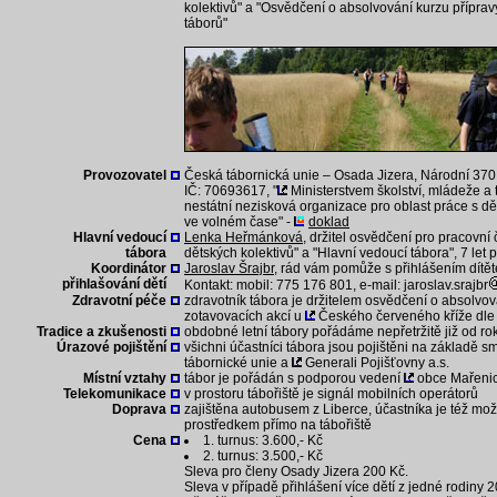
kolektivů" a "Osvědčení o absolvování kurzu přípra
táborů"
Provozovatel
Česká tábornická unie – Osada Jizera, Národní 370,
IČ: 70693617, "
Ministerstvem školství, mládeže a
nestátní nezisková organizace pro oblast práce s d
ve volném čase" -
doklad
Hlavní vedoucí
Lenka Heřmánková
, držitel osvědčení pro pracovní
tábora
dětských kolektivů" a "Hlavní vedoucí tábora", 7 let 
Koordinátor
Jaroslav Šrajbr
, rád vám pomůže s přihlášením dítět
přihlašování dětí
Kontakt: mobil: 775 176 801, e-mail: jaroslav.srajbr
Zdravotní péče
zdravotník tábora je držitelem osvědčení o absolvov
zotavovacích akcí u
Českého červeného kříže dle
Tradice a zkušenosti
obdobné letní tábory pořádáme nepřetržitě již od r
Úrazové pojištění
všichni účastníci tábora jsou pojištěni na základě 
tábornické unie a
Generali Pojišťovny a.s.
Místní vztahy
tábor je pořádán s podporou vedení
obce Mařenice
Telekomunikace
v prostoru tábořiště je signál mobilních operátorů
Doprava
zajištěna autobusem z Liberce, účastníka je též mo
prostředkem přímo na tábořiště
Cena
1. turnus: 3.600,- Kč
2. turnus: 3.500,- Kč
Sleva pro členy Osady Jizera 200 Kč.
Sleva v případě přihlášení více dětí z jedné rodiny 20