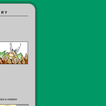
 R Y
lání e-mailem