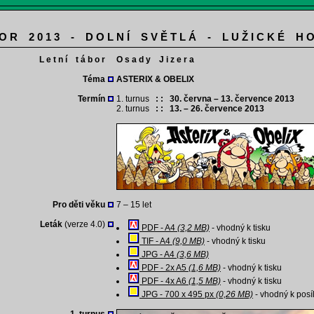
 O R 2 0 1 3 - D O L N Í S V Ě T L Á - L U Ž I C K É H O
L e t n í t á b o r
O s a d y J i z e r a
Téma
ASTERIX & OBELIX
Termín
1. turnus
: : 30. června – 13. července 2013
2. turnus
: : 13. – 26. července 2013
Pro děti věku
7 – 15 let
Leták
(verze 4.0)
PDF - A4
(3,2 MB)
- vhodný k tisku
TIF - A4
(9,0 MB)
- vhodný k tisku
JPG - A4
(3,6 MB)
PDF - 2x A5
(1,6 MB)
- vhodný k tisku
PDF - 4x A6
(1,5 MB)
- vhodný k tisku
JPG - 700 x 495 px
(0,26 MB)
- vhodný k posí