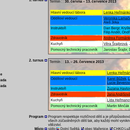
1. turnus
Termín : :
30. června – 13. července 2013
Hlavní vedoucí tábora
Lenka Heřmánk
Oddíloví vedoucí
Veronika Lamač
Aleš Jirka
Instruktoři
Dan Bergr, Kryšt
Filip Anděl, Ond
Zdravotník
Andrea Formán
Kuchyň
Věra Šrajbrová
,
Pomocný technický pracovník
Jaroslav Šrajbr, 
2. turnus
Termín : :
13. – 26. července 2013
Hlavní vedoucí tábora
Lenka Heřmá
ce
Oddíloví vedoucí
Karel Bůžek
,
L
rada
Lucie Beyerov
rada
Instruktoři
Zuzana Havlo
Zdravotník
Jana Andršov
Kuchyň
Lída Heřmano
Pomocný technický pracovník
Martin Minčák
Program
Program respektuje rozličnost dětí a je přizpůsob
všech zúčastněných dětí tak, aby každý mohl vynikno
vítězství.
Místo
sídlo
Dolní Světlá,
obec Mařenice,
CHKO Luži