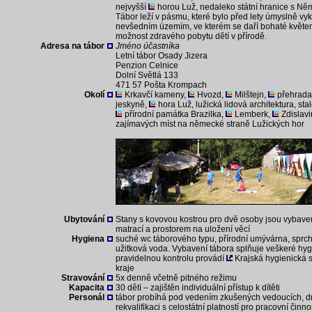
nejvyšší
horou Luž, nedaleko státní hranice s N
Tábor leží v pásmu, které bylo před lety úmyslně vyk
nevšedním územím, ve kterém se daří bohaté květen
možnost zdravého pobytu dětí v přírodě.
Adresa na tábor
Jméno účastníka
Letní tábor Osady Jizera
Penzion Celnice
Dolní Světlá 133
471 57 Pošta Krompach
Okolí
Krkavčí kameny,
Hvozd,
Milštejn,
přehrada
jeskyně,
hora Luž, lužická lidová architektura, sta
přírodní památka Brazilka,
Lemberk,
Zdislav
zajímavých míst na německé straně Lužických hor
Ubytování
Stany s kovovou kostrou pro dvě osoby jsou vybave
matrací a prostorem na uložení věcí
Hygiena
suché wc táborového typu, přírodní umývárna, sprchy,
užitková voda. Vybavení tábora splňuje veškeré hy
pravidelnou kontrolu provádí
Krajská hygienická 
kraje
Stravování
5x denně včetně pitného režimu
Kapacita
30 dětí – zajištěn individuální přístup k dítěti
Personál
tábor probíhá pod vedením zkušených vedoucích, dr
rekvalifikaci s celostátní platností pro pracovní čin