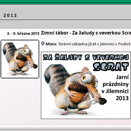
 2 0 1 3
Zimní tábor - Za žaludy s veverkou Scr
3. - 9. března 2013
Místo:
Terénní základna JILM v Jilemnici v Podkr