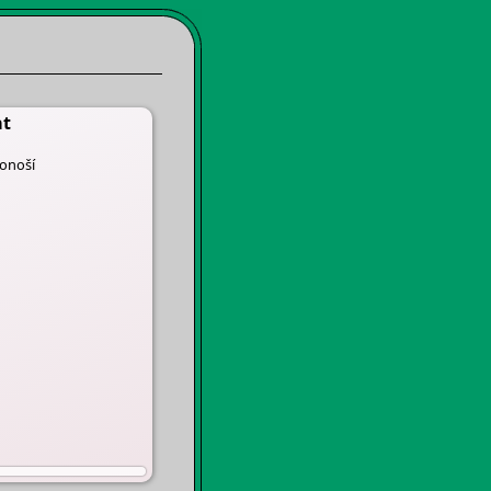
at
konoší