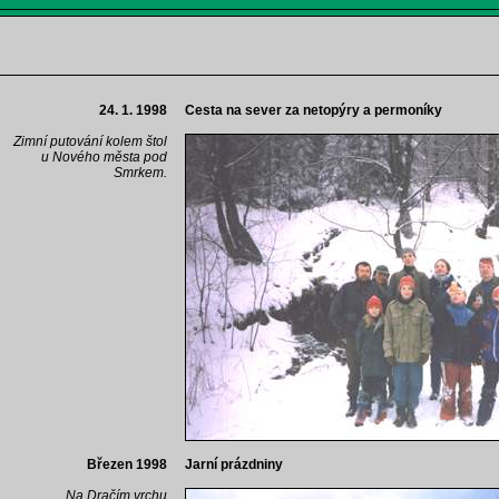
24. 1. 1998
Cesta na sever za netopýry a permoníky
Zimní putování kolem štol
u Nového města pod
Smrkem.
Březen 1998
Jarní prázdniny
Na Dračím vrchu