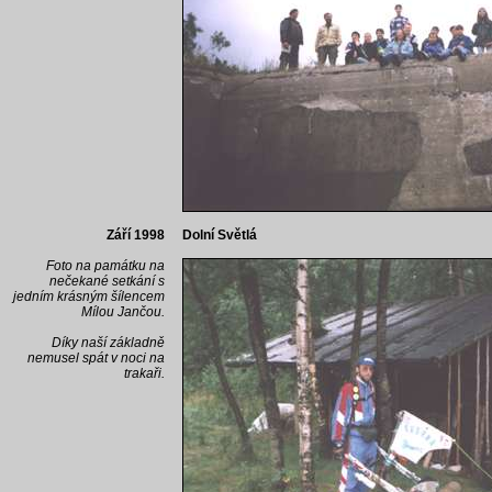
Září 1998
Dolní Světlá
Foto na památku na
nečekané setkání s
jedním krásným šílencem
Mílou Jančou.
Díky naší základně
nemusel spát v noci na
trakaři.