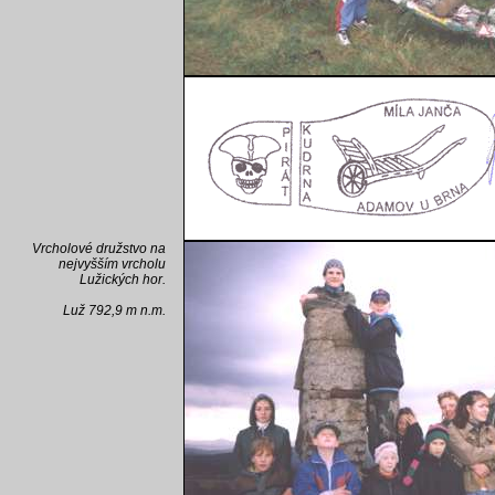
Vrcholové družstvo na
nejvyšším vrcholu
Lužických hor.
Luž 792,9 m n.m.