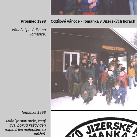
Prosinec 1998
Oddílové vánoce - Tomanka v Jizerských horách
Vánoční posádka na
Tomance.
Tomanka 1998
Mládí je stav duše, který
trvá, pokud každý den
naplníš tím nejlepším, co
můžeš.